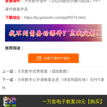
查看课件
：
大班数学课件《10以内数的分解与组成》PPT
课件教案学具
下载地址
：
https://kj.qulaoshi.com/ppt/5074.html
推荐阅读：
我要下载PPT课件
上一篇：
大班数学优秀教案《成组数数》
下一篇：
大班数学公开课教案反思《球体和圆柱体》含PPT课
件
一万套电子教案28元【购买】