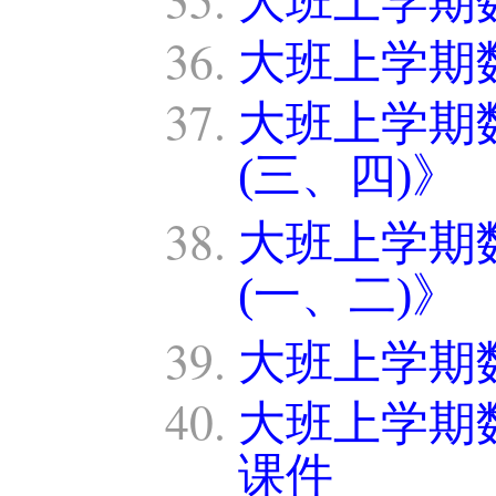
大班上学期
大班上学期
大班上学期
(三、四)》
大班上学期
(一、二)》
大班上学期
大班上学期
课件