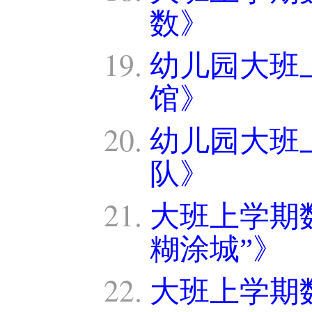
数》
幼儿园大班
馆》
幼儿园大班
队》
大班上学期
糊涂城”》
大班上学期