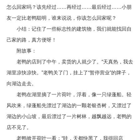
怎么回家吗？该先经过……再经过……最后经过……小朋
友一定比老鸭聪明，谁来说说，你该怎么回家呢？
小结：记住了一些标志性的建筑物，我们就能找回自
己家的路，真方便呀！
附故事：
老鸭的店到了中午，卖货的人就少了。“天真热，我去
湖里凉快凉快。”老鸭关了门，挂上了“暂停营业”的牌子，
向湖边走去。
老鸭在湖里摘了一片荷叶，浮着，像一只绿蓬船。轻
风吹来，绿蓬船先漂过了湖边的一颗老银杏树，又漂过了
湖边的小山坡，最后漂过了一片树林，越飘越远，老鸭的
店不见了。
老鸭掀开荷叶一看：“哇，天都快黑了，我得回店