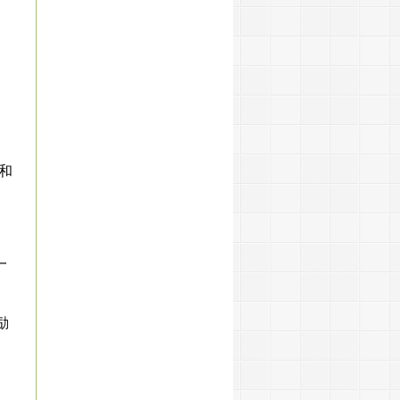
和
一
励